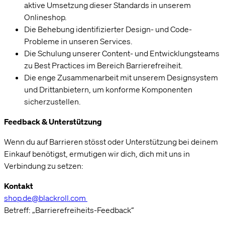
Cookies ermöglichen es uns, dir alle Funktionen unserer Website zu zeigen und
aktive Umsetzung dieser Standards in unserem
unser Angebot für dich so relevant wie möglich zu gestalten. Ausserdem
Onlineshop.
helfen sie uns dabei, dir Werbung zu zeigen, die dir nicht auf die Nerven geht,
Die Behebung identifizierter Design- und Code-
wie beispielsweise personalisierte Anzeigen.
Probleme in unseren Services.
Die Schulung unserer Content- und Entwicklungsteams
Einstellungen
OK, alle akzeptieren
zu Best Practices im Bereich Barrierefreiheit.
Die enge Zusammenarbeit mit unserem Designsystem
und Drittanbietern, um konforme Komponenten
sicherzustellen.
Feedback & Unterstützung
Wenn du auf Barrieren stösst oder Unterstützung bei deinem
Einkauf benötigst, ermutigen wir dich, dich mit uns in
Verbindung zu setzen:
Kontakt
shop.de@blackroll.com
Betreff: „Barrierefreiheits-Feedback“