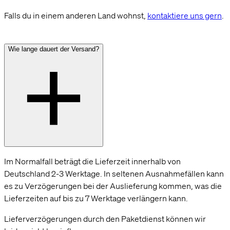
unser Angebot für dich so relevant wie möglich zu gestalten. Ausserdem
Falls du in einem anderen Land wohnst,
kontaktiere uns gern
.
helfen sie uns dabei, dir Werbung zu zeigen, die dir nicht auf die Nerven geht,
wie beispielsweise personalisierte Anzeigen.
Wie lange dauert der Versand?
Einstellungen
OK, alle akzeptieren
Im Normalfall beträgt die Lieferzeit innerhalb von
Deutschland 2-3 Werktage. In seltenen Ausnahmefällen kann
es zu Verzögerungen bei der Auslieferung kommen, was die
Lieferzeiten auf bis zu 7 Werktage verlängern kann.
Lieferverzögerungen durch den Paketdienst können wir