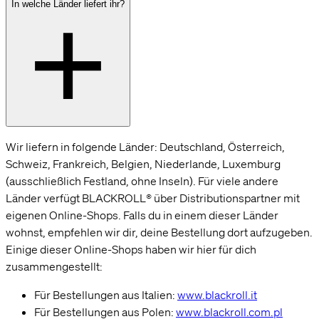
In welche Länder liefert ihr?
Wir liefern in folgende Länder: Deutschland, Österreich,
Schweiz, Frankreich, Belgien, Niederlande, Luxemburg
(ausschließlich Festland, ohne Inseln). Für viele andere
Länder verfügt BLACKROLL® über Distributionspartner mit
eigenen Online-Shops. Falls du in einem dieser Länder
wohnst, empfehlen wir dir, deine Bestellung dort aufzugeben.
Einige dieser Online-Shops haben wir hier für dich
zusammengestellt:
Für Bestellungen aus Italien:
www.blackroll.it
Hi! Sag ja, zu unseren Cookies.
Für Bestellungen aus Polen:
www.blackroll.com.pl
Cookies ermöglichen es uns, dir alle Funktionen unserer Website zu zeigen und