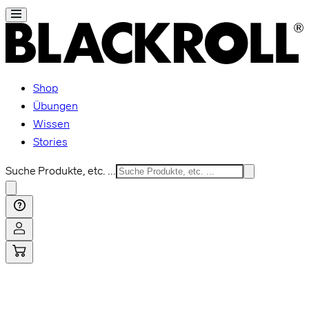
Shop
Übungen
Wissen
Stories
Suche Produkte, etc. ...