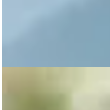
Sport
Tipps
Sport bei Hitze: So bleibst du leistungsfähig und sicher
10 min Lesezeit