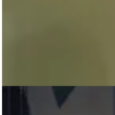
Sport
Tipps
Jetlag zur WM 2026: Das Reise-Playbook für Fans und Spieler
8 min Lesezeit