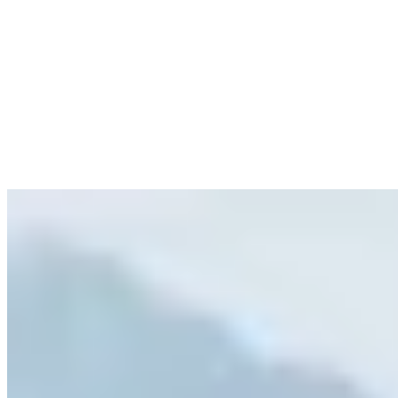
Sport
Tipps
Akklimatisierung: Wie sich dein Körper an Höhe, Hitze und Zei
14 min Lesezeit